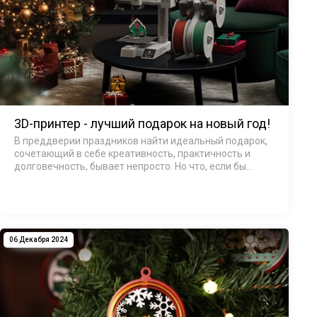
3D-принтер - лучший подарок на новый год!
В преддверии праздников найти идеальный подарок,
сочетающий в себе креативность, практичность и
долговечность, бывает непросто. Но что, если бы
существовал подарок, способный изменить подход
семьи к решению повседневных задач и вдох…
06 Декабря 2024