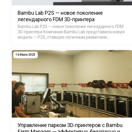
Bambu Lab P2S — новое поколение
легендарного FDM 3D-принтера
Bambu Lab P2S — новое поколение легендарного FDM
3D-принтера Компания Bambu Lab представила новую
модель — P2S, ставшую логичным развитием
популярной серии P1. Легендарный Bambu Lab P1S
произвёл революцию в мире 3D-печ…
16 Июля 2025
Управление парком 3D‑принтеров с Bambu
Farm Manager — эффективно, безопасно и