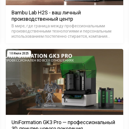
Bambu Lab H2S - ваш личный
производственный центр
В мире, где граница между профессиональными
производственными технологиями и персональным
использованием постепенно стирается, компания
Bambu Lab представила устройство, которое может
изменить представление о работе с материалами. H…
10 Июля 2025
UniFormation GK3 Pro — профессиональный
3D‑принтер нового поколения