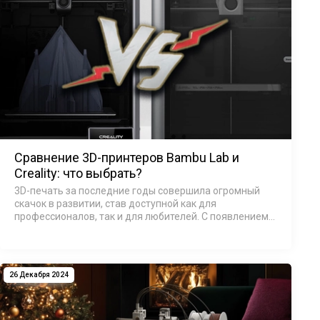
Сравнение 3D-принтеров Bambu Lab и
Creality: что выбрать?
3D-печать за последние годы совершила огромный
скачок в развитии, став доступной как для
профессионалов, так и для любителей. С появлением
множества моделей от разных производителей перед
пользователями встаёт важный вопрос: какой 3…
26 Декабря 2024