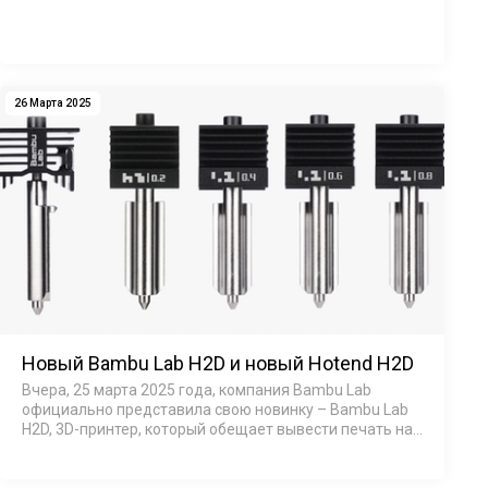
ролике он напечатал реалистичную 3D-копию iPhone и
продемонстрировал, как лег…
26 Марта 2025
Новый Bambu Lab H2D и новый Hotend H2D
Вчера, 25 марта 2025 года, компания Bambu Lab
официально представила свою новинку – Bambu Lab
H2D, 3D-принтер, который обещает вывести печать на
новый уровень (читайте подробнее здесь). Это
устройство сочетает в себе высокую т…