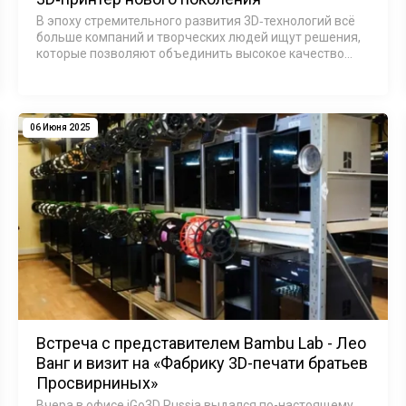
В эпоху стремительного развития 3D‑технологий всё
больше компаний и творческих людей ищут решения,
которые позволяют объединить высокое качество
печати, удобство работы и надёжность. UniFormation
GK3 Pro — это не просто ещё о…
06 Июня 2025
Встреча с представителем Bambu Lab - Лео
Ванг и визит на «Фабрику 3D-печати братьев
Просвирниных»
Вчера в офисе iGo3D Russia выдался по-настоящему