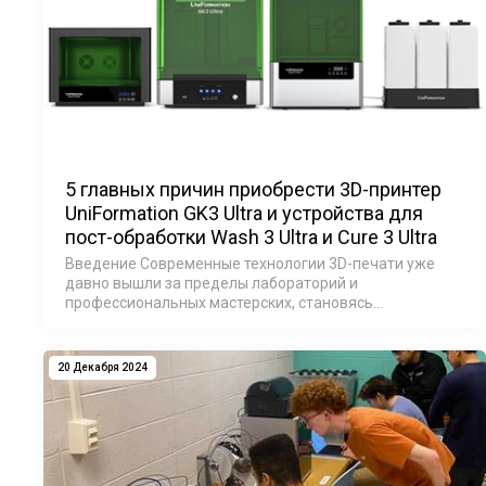
5 главных причин приобрести 3D-принтер
UniFormation GK3 Ultra и устройства для
пост-обработки Wash 3 Ultra и Cure 3 Ultra
Введение Современные технологии 3D-печати уже
давно вышли за пределы лабораторий и
профессиональных мастерских, становясь
доступными для малого бизнеса и творческих
профессионалов. В линейке продуктов компании
UniFormation уже пред…
20 Декабря 2024