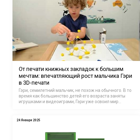
От печати книжных закладок к большим
мечтам: впечатляющий рост мальчика Гэри
в 3D-печати
Гэри, семилетний мальчик, не похож на обычного. В то
время как большинство детей его возраста заняты
игрушками и видеоиграми, Гэри уже освоил мир
предпринимательства. Он разрабатывает и печатает
на 3D-принтере уникальные закладки, п…
24 Января 2025