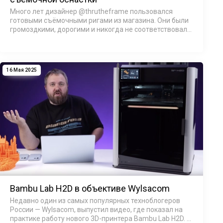
Много лет дизайнер @thrutheframe пользовался
готовыми съёмочными ригами из магазина. Они были
громоздкими, дорогими и никогда не соответствовали
его задачам на 100%. А с ростом популярности съёмки
на смартфоны аксессуары становили…
16 Мая 2025
Bambu Lab H2D в объективе Wylsacom
Недавно один из самых популярных техноблогеров
России — Wylsacom, выпустил видео, где показал на
практике работу нового 3D-принтера Bambu Lab H2D. В