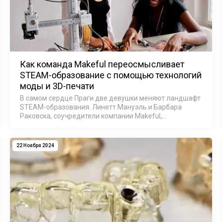
Как команда Makeful переосмысливает
STEAM-образование с помощью технологий
моды и 3D-печати
В самом сердце Праги две девушки меняют ландшафт
STEAM-образования. Линетт Мануэль и Барбара
Раковска, соучредители компании Makeful,
изобретательно объединили моду с технологией 3D-
печати и создали инновационную образовательную
пла…
22 Ноября 2024