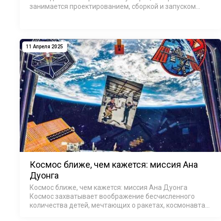
занимается проектированием, сборкой и запуском
высокотехнологичных ракет. В 2023 году в рамках
программы STERN II Немецкого центра авиации…
11 Апреля 2025
Космос ближе, чем кажется: миссия Ана
Дуонга
Космос ближе, чем кажется: миссия Ана Дуонга
Космос захватывает воображение бесчисленного
количества детей, мечтающих о ракетах, космонавтах
и далёких планетах. Для Ан Дуонга это увлечение не