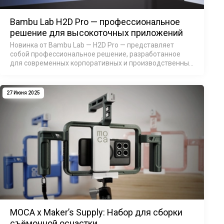
Bambu Lab H2D Pro — профессиональное
решение для высокоточных приложений
Новинка от Bambu Lab — H2D Pro — представляет
собой профессиональное решение, разработанное
для современных корпоративных и производственных
условий работы. Он оснащён усовершенствованными
сетевыми интерфейсами и интегра…
27 Июня 2025
MOCA x Maker’s Supply: Набор для сборки
съёмочной оснастки