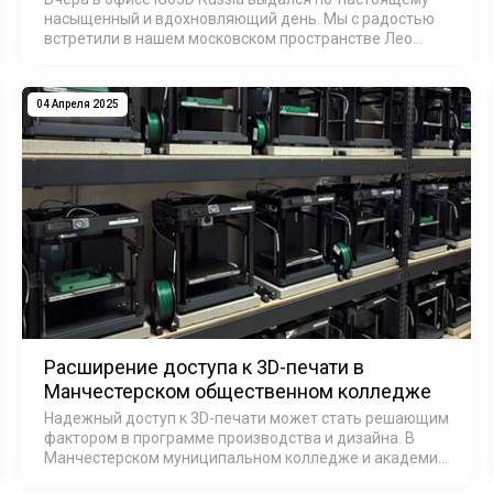
насыщенный и вдохновляющий день. Мы с радостью
встретили в нашем московском пространстве Лео
Ванг — представителя компании Bambu Lab, который
приехал в Россию с рабочим визитом.…
04 Апреля 2025
Расширение доступа к 3D-печати в
Манчестерском общественном колледже
Надежный доступ к 3D-печати может стать решающим
фактором в программе производства и дизайна. В
Манчестерском муниципальном колледже и академии
Spark устаревшее оборудование мешало студентам