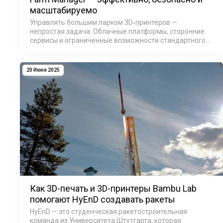
масштабируемо
Управлять большим парком 3D‑принтеров —
непростая задача. Облачные платформы, сторонние
сервисы и ограниченные возможности стандартного
ПО часто создают сложности и компромиссы. С
выходом Bambu Farm Manager компания Bambu Lab…
20 Июня 2025
Как 3D-печать и 3D-принтеры Bambu Lab
помогают HyEnD создавать ракеты
HyEnD — это студенческая ракетостроительная
команда из Университета Штутгарта, которая