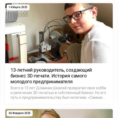
выполнять свои проекты. Модернизация прин…
14 Марта 2025
13-летний руководитель, создающий
бизнес 3D-печати. История самого
молодого предпринимателя
Всего в 13 лет Доминик Шкалей превратил свое хобби
и увлечение 3D-печатью в собственный бизнес. Но его
путь к предпринимательству был нелегким. «Самым
большим препятствием было получение юридического
разрешения на открытие би…
06 Февраля 2025