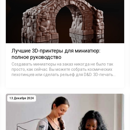
Лучшие 3D-принтеры для миниатюр:
полное руководство
Создавать миниатюры на заказ никогда не было так
просто, как сейчас. Вы можете собрать космических
пехотинцев или сделать рельеф для D&D. 3D-печать
миниатюр прошла долгий путь с развитием новейших
3D-принтеров. Вы можете печат…
13 Декабря 2024