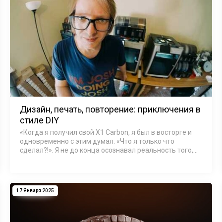
Дизайн, печать, повторение: приключения в
стиле DIY
«Когда я получил свой X1 Carbon, я был в восторге и
одновременно с этим думал: «Что я только что
сделал?!». Я не до конца осознавал реальность того,
во что ввязался. Я не думал о MakerWorld и о том, как
все измен…
17 Января 2025