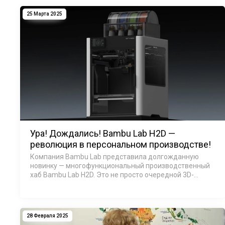
угасло с годами. В 2019 году он ос…
25 Марта 2025
Ура! Дождались! Bambu Lab H2D —
революция в персональном производстве!
Компания Bambu Lab представила долгожданную
новинку — многофункциональный производственный
хаб Bambu Lab H2D. Это не просто очередной 3D-
принтер, а универсальная станция нового поколения,
объединяющая 3D-печать, лазерную грави…
28 Февраля 2025