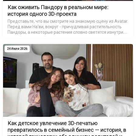
Как оживить Пандору в реальном мире:
история одного 3D-проекта
Представьте, что вы смотрите на знакомую сцену из Avatar.
Перед вами На’ви, вокруг - причудливая растительность
Пандоры, а некоторые растения словно светятся изнутри.
На секунду можно забыть, что это не кадр из фильма, а
резул…
24 Июля 2026
Как детское увлечение 3D-печатью
превратилось в семейный бизнес — история, в