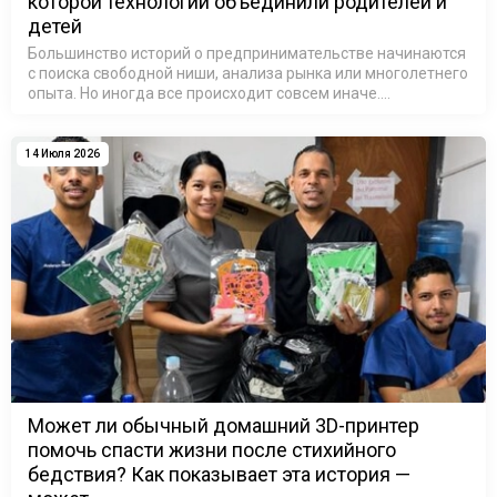
которой технологии объединили родителей и
детей
Большинство историй о предпринимательстве начинаются
с поиска свободной ниши, анализа рынка или многолетнего
опыта. Но иногда все происходит совсем иначе.
Достаточно одного небольшого предмета, принесенного
домой после школы, чтобы …
14 Июля 2026
Может ли обычный домашний 3D-принтер
помочь спасти жизни после стихийного
бедствия? Как показывает эта история —