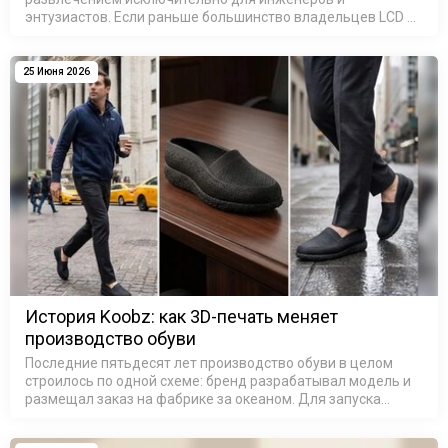
энтузиастов. Если раньше большинство владельцев LCD и
SLA 3D-принтеров печатали модели для собственного
удовольствия, то сегодня ситуация и…
25 Июня 2026
История Koobz: как 3D-печать меняет
производство обуви
Последние пятьдесят лет производство обуви в целом
строилось по одной схеме: бренд разрабатывал модель и
размещал заказ на фабрике за океаном. Для запуска
новой модели обуви в производство требовались дорогие
металлические формы, …