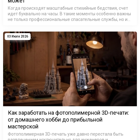
может
Когда происходят масштабные стихийные бедствия, счет
идет буквально на часы. В такие моменты особенно важны
не только профессиональные спасательные службы, но и
люди, готовые использовать свои знания и технологии
ради помощи другим.…
03 Июля 2026
Как заработать на фотополимерной 3D-печати:
от домашнего хобби до прибыльной
мастерской
Фотополимерная 3D-печать уже давно перестала быть
развлечением исключительно для инженеров и