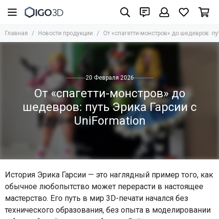
Главная
Новости продукции
От «спагетти-монстров» до шедевров: пут
20 Февраля 2026
От «спагетти-монстров» до
шедевров: путь Эрика Гарсии с
UniFormation
История Эрика Гарсии — это наглядный пример того, как
обычное любопытство может перерасти в настоящее
мастерство. Его путь в мир 3D-печати начался без
технического образования, без опыта в моделировании