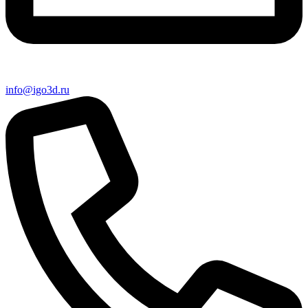
info@igo3d.ru