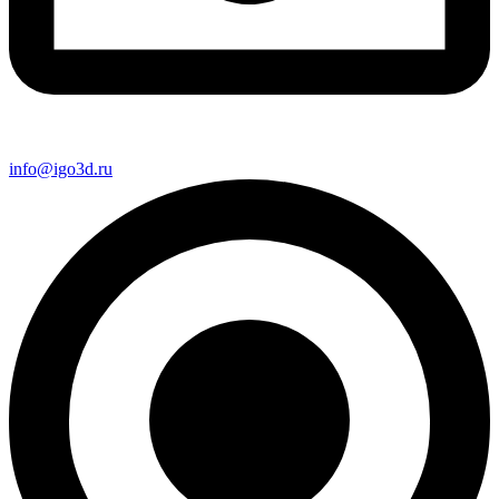
info@igo3d.ru