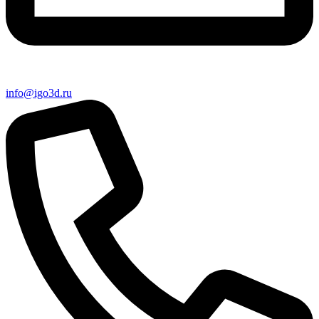
info@igo3d.ru