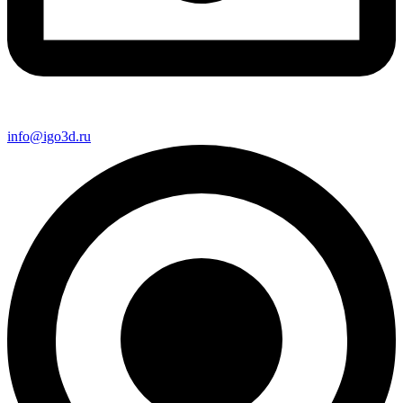
info@igo3d.ru