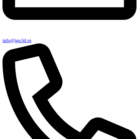
info@igo3d.ru