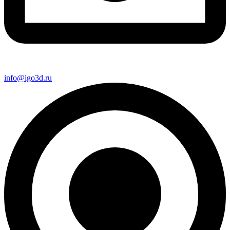
info@igo3d.ru