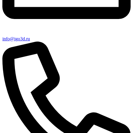
info@igo3d.ru