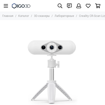
3D-сканеры
Главная
Каталог
3D-сканеры
Лабораторные
Creality CR-Scan Li
Все товары
Лабораторные
Интраоральные
Инженерные
Shining 3D
DOF
3Shape
RangeVision