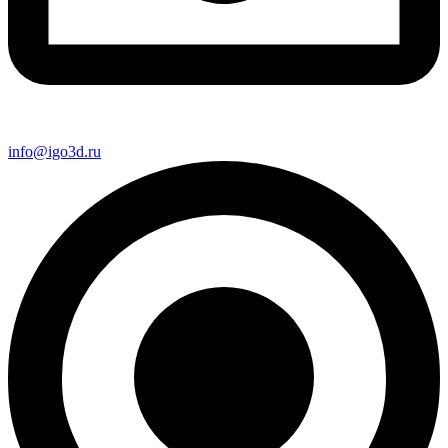
info@igo3d.ru