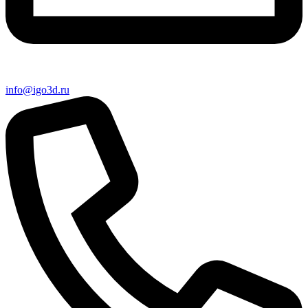
info@igo3d.ru