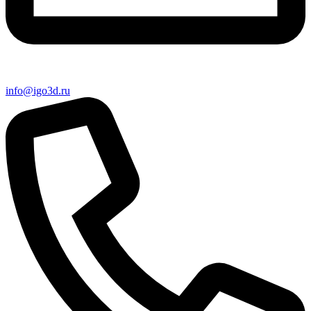
info@igo3d.ru