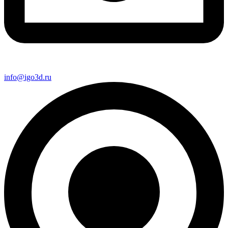
info@igo3d.ru