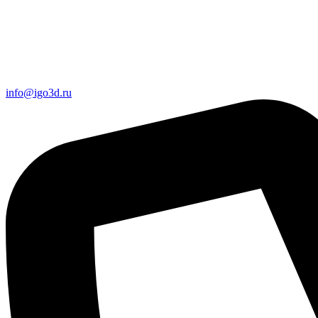
info@igo3d.ru