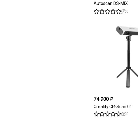
Autoscan DS-MIX
0
74 900 ₽
Creality CR-Scan 01
0