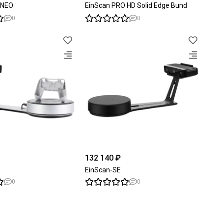
 NEO
EinScan PRO HD Solid Edge Bund
0
0
132 140 ₽
EinScan-SE
0
0