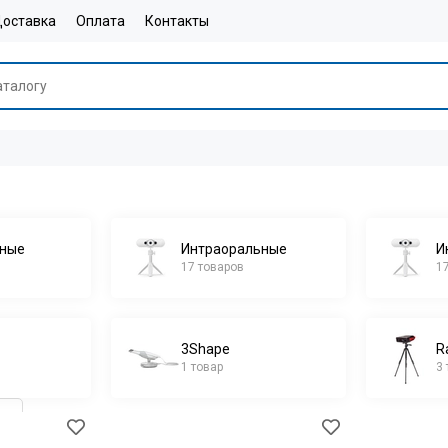
оставка
Оплата
Контакты
рные
Интраоральные
И
17 товаров
1
3Shape
R
1 товар
3