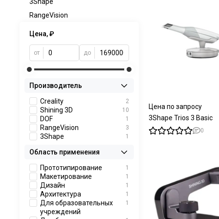
3Shape
RangeVision
Цена, ₽
от
до
Производитель
Creality
2
Цена по запросу
Shining 3D
10
3Shape Trios 3 Basic
DOF
1
RangeVision
3
0
3Shape
1
Область применения
Прототипирование
1
Макетирование
1
Дизайн
1
Архитектура
1
Для образовательных
1
учреждений