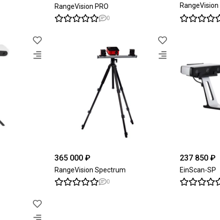
RangeVision
RangeVision PRO
0
365 000 ₽
237 850 ₽
RangeVision Spectrum
EinScan-SP
0