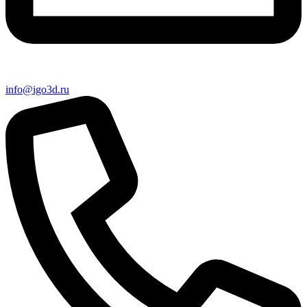
info@igo3d.ru