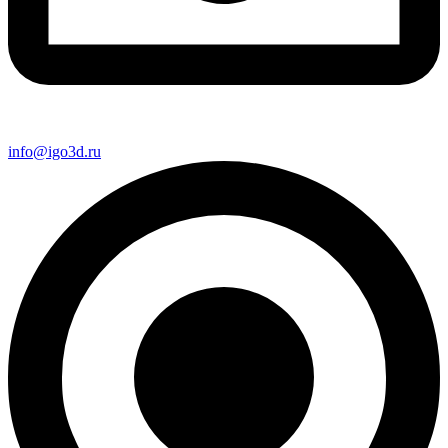
info@igo3d.ru