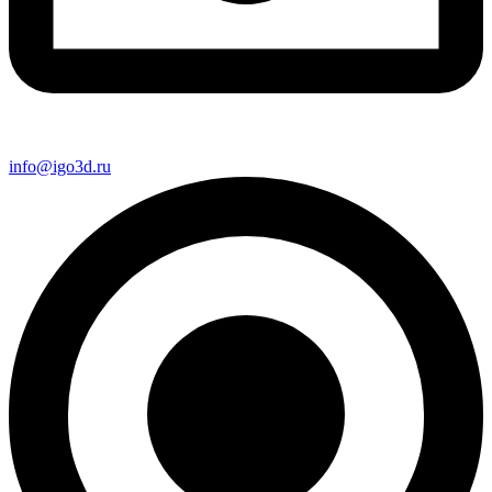
info@igo3d.ru