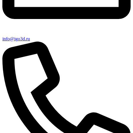
info@igo3d.ru