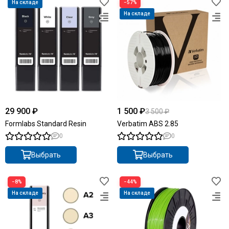
На складе
−57%
На складе
29 900 ₽
1 500 ₽
3 500 ₽
Formlabs Standard Resin
Verbatim ABS 2.85
0
0
Выбрать
Выбрать
−8%
−44%
На складе
На складе