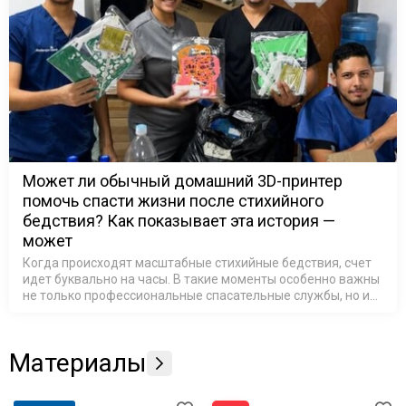
Может ли обычный домашний 3D-принтер
помочь спасти жизни после стихийного
бедствия? Как показывает эта история —
может
Когда происходят масштабные стихийные бедствия, счет
идет буквально на часы. В такие моменты особенно важны
не только профессиональные спасательные службы, но и
люди, готовые использовать свои знания и технологии
ради помощи другим.…
Материалы