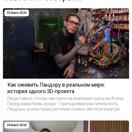
30 Июля 2026
Как оживить Пандору в реальном мире:
история одного 3D-проекта
Представьте, что вы смотрите на знакомую сцену из Avatar.
Перед вами На’ви, вокруг - причудливая растительность
Пандоры, а некоторые растения словно светятся изнутри.
На секунду можно забыть, что это не кадр из фильма, а
резул…
24 Июля 2026