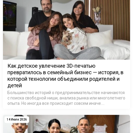
Как детское увлечение 3D-печатью
превратилось в семейный бизнес — история, в
которой технологии объединили родителей и
детей
Большинство историй о предпринимательстве начинаются
с поиска свободной ниши, анализа рынка или многолетнего
опыта. Но иногда все происходит совсем иначе.
Достаточно одного небольшого предмета, принесенного
домой после школы, чтобы …
14 Июля 2026