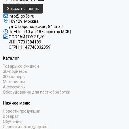
Заказать звонок
info@igo3d.ru
109429, Москва,
ул. Ставропольская, 84 стр. 1
Пн–Пт: с 10 до 18 часов (по МСК)
ООО "АЙ ГОУ ЗДЭ"
ИНН: 7701384189
ОГРН: 1147746032059
Каталог
Товары со скидкой
3D-принтеры
3D-сканеры
Материалы
Аксессуары
Оборудование для пост-обработки
Нижнее меню
Новости продукции
Возврат
Обучение
Сервис и техподдержка