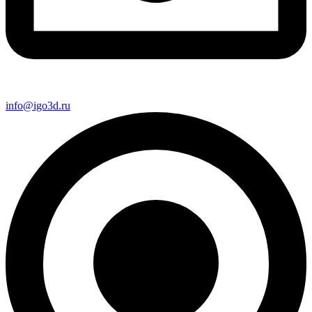
info@igo3d.ru