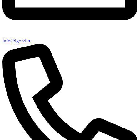
info@igo3d.ru