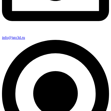
info@igo3d.ru