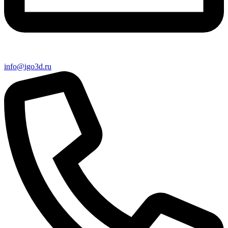
info@igo3d.ru