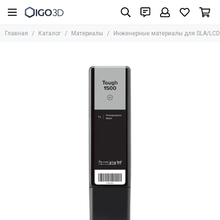
Материалы
Главная
Каталог
Материалы
Инженерные материалы для SLA/LCD
Все товары
UniFormation
Formlabs
UltiMaker
BASF
Bestfilament
BCN3D
HARZ Labs
REC
Стандартные фотополимеры
Биосовместимые фотополимеры
Инженерные материалы для SLA/LCD/DLP
Фотополимеры для юверирного дела
Медицинские материалы