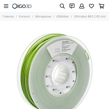
Материалы
Главная
Каталог
Материалы
UltiMaker
Ultimaker ABS 2.85 mm
Все товары
UniFormation
Formlabs
UltiMaker
BASF
Bestfilament
BCN3D
HARZ Labs
REC
Стандартные фотополимеры
Биосовместимые фотополимеры
Инженерные материалы для SLA/LCD/DLP
Фотополимеры для юверирного дела
Медицинские материалы