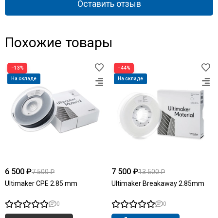
Оставить отзыв
Похожие товары
−13%
−44%
На складе
На складе
6 500 ₽
7 500 ₽
7 500 ₽
13 500 ₽
Ultimaker CPE 2.85 mm
Ultimaker Breakaway 2.85mm
0
0