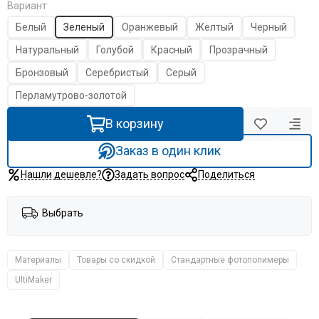
Вариант
Белый
Зеленый
Оранжевый
Желтый
Черный
Натуральный
Голубой
Красный
Прозрачный
Бронзовый
Серебристый
Серый
Перламутрово-золотой
В корзину
Заказ в один клик
Нашли дешевле?
Задать вопрос
Поделиться
Выбрать
Материалы
Товары со скидкой
Стандартные фотополимеры
UltiMaker