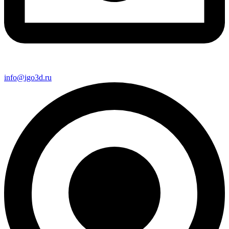
info@igo3d.ru