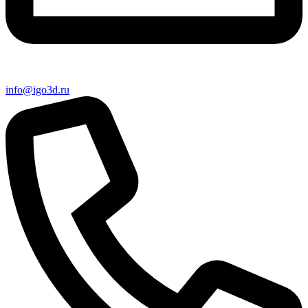
info@igo3d.ru