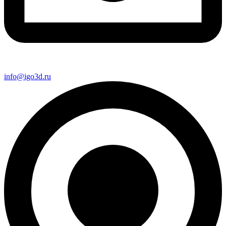
info@igo3d.ru