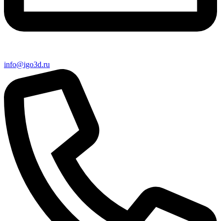
info@igo3d.ru