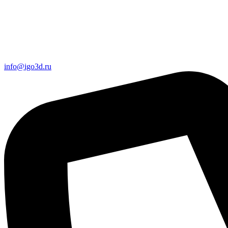
info@igo3d.ru