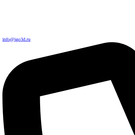
info@igo3d.ru