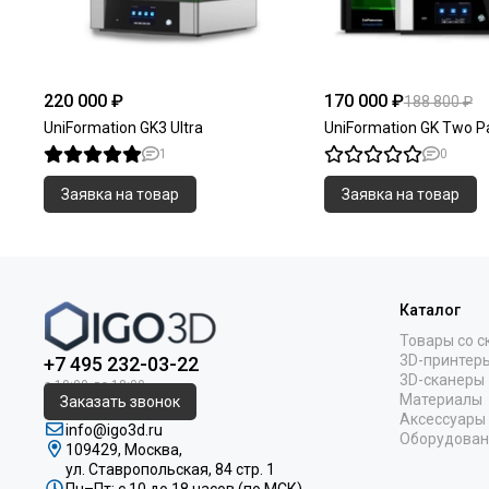
220 000 ₽
170 000 ₽
188 800 ₽
UniFormation GK3 Ultra
UniFormation GK Two P
1
0
Заявка на товар
Заявка на товар
Каталог
Товары со с
3D-принтер
+7 495 232-03-22
3D-сканеры
Материалы
Заказать звонок
Аксессуары
info@igo3d.ru
Оборудован
109429, Москва,
ул. Ставропольская, 84 стр. 1