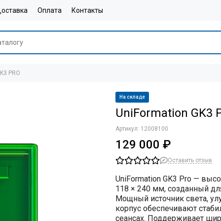
оставка
Оплата
Контакты
GK3 PRO
На складе
UniFormation GK3 
Артикул:
12008100
129 000 ₽
Оставить отзыв
UniFormation GK3 Pro
— высо
118 × 240 мм
, созданный дл
Мощный источник света, у
корпус обеспечивают стаби
сеансах. Поддерживает ши