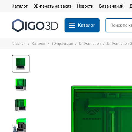
Каталог
3D-печать на заказ
Новости
База знаний
Д
Каталог
Главная
Каталог
3D-принтеры
UniFormation
UniFormation 