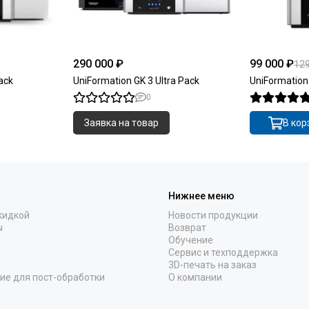
290 000 ₽
99 000 ₽
129
ack
UniFormation GK 3 Ultra Pack
UniFormatio
0
Заявка на товар
В кор
Нижнее меню
кидкой
Новости продукции
ы
Возврат
Обучение
Сервис и техподдержка
3D-печать на заказ
ие для пост-обработки
О компании