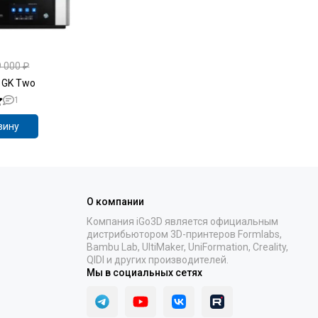
 000 ₽
n GK Two
1
зину
О компании
Компания iGo3D является официальным
дистрибьютором 3D-принтеров Formlabs,
Bambu Lab, UltiMaker, UniFormation, Creality,
QIDI и других производителей.
Мы в социальных сетях