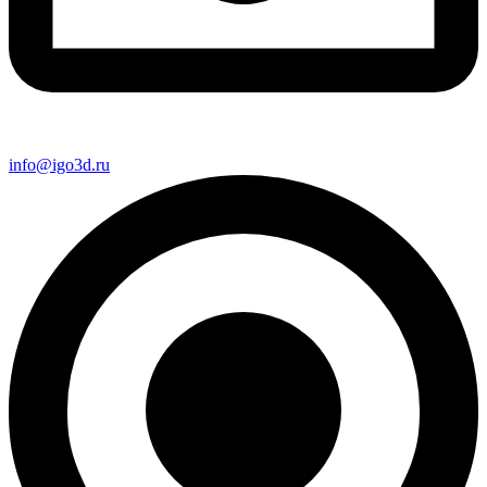
info@igo3d.ru