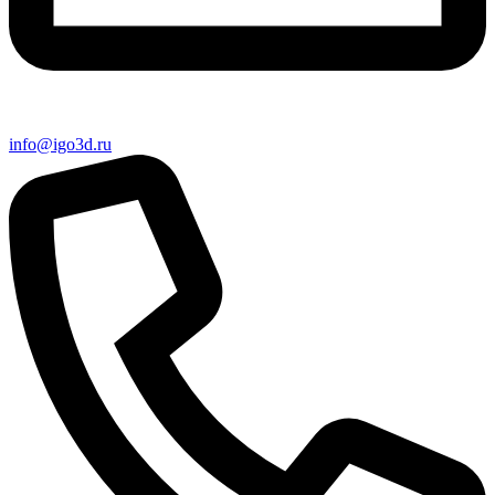
info@igo3d.ru