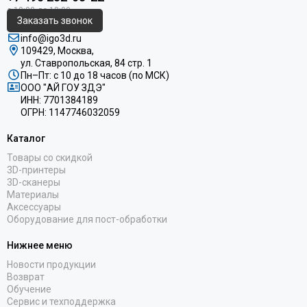
Заказать звонок
info@igo3d.ru
109429, Москва,
ул. Ставропольская, 84 стр. 1
Пн–Пт: с 10 до 18 часов (по МСК)
ООО "АЙ ГОУ ЗДЭ"
ИНН: 7701384189
ОГРН: 1147746032059
Каталог
Товары со скидкой
3D-принтеры
3D-сканеры
Материалы
Аксессуары
Оборудование для пост-обработки
Нижнее меню
Новости продукции
Возврат
Обучение
Сервис и техподдержка