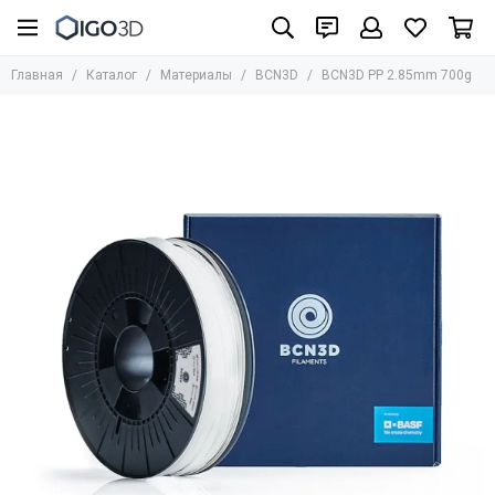
Материалы
Главная
Каталог
Материалы
BCN3D
BCN3D PP 2.85mm 700g
Все товары
UniFormation
Formlabs
UltiMaker
BASF
Bestfilament
BCN3D
HARZ Labs
REC
Стандартные фотополимеры
Биосовместимые фотополимеры
Инженерные материалы для SLA/LCD/DLP
Фотополимеры для юверирного дела
Медицинские материалы