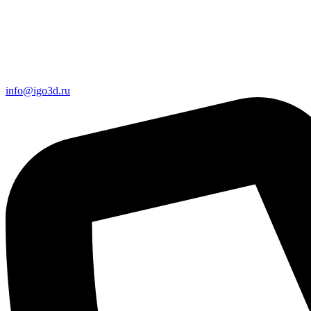
info@igo3d.ru