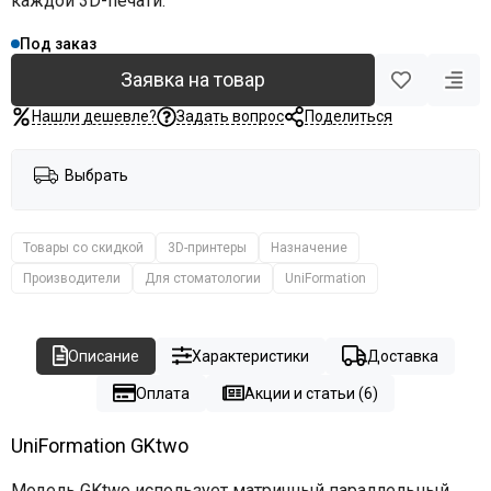
каждой 3D-печати.
Под заказ
Заявка на товар
Нашли дешевле?
Задать вопрос
Поделиться
Выбрать
Товары со скидкой
3D-принтеры
Назначение
Производители
Для стоматологии
UniFormation
Описание
Характеристики
Доставка
Оплата
Акции и статьи (6)
UniFormation GKtwo
Модель GKtwo использует матричный параллельный