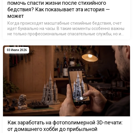
помочь спасти жизни после стихийного
бедствия? Как показывает эта история —
может
Когда происходят масштабные стихийные бедствия, счет
идет буквально на часы. В такие моменты особенно важны
не только профессиональные спасательные службы, но и
люди, готовые использовать свои знания и технологии
ради помощи другим.…
03 Июля 2026
Как заработать на фотополимерной 3D-печати:
от домашнего хобби до прибыльной