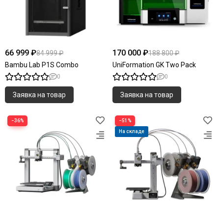
66 999 ₽
170 000 ₽
84 999 ₽
188 800 ₽
Bambu Lab P1S Combo
UniFormation GK Two Pack
0
0
Заявка на товар
Заявка на товар
−36%
−51%
На складе