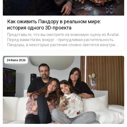
Как оживить Пандору в реальном мире:
история одного 3D-проекта
Представьте, что вы смотрите на знакомую сцену из Avatar.
Перед вами На’ви, вокруг - причудливая растительность
Пандоры, а некоторые растения словно светятся изнутри.
На секунду можно забыть, что это не кадр из фильма, а
резул…
24 Июля 2026