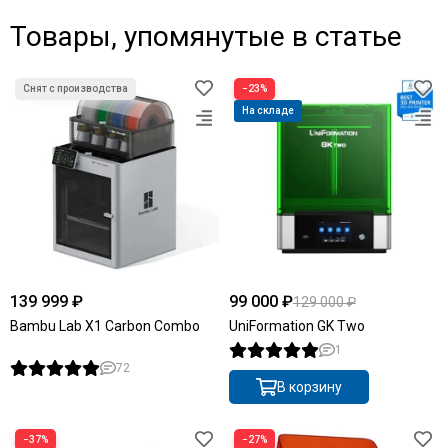
Товары, упомянутые в статье
Снят с производства
−23%
На складе
139 999 ₽
99 000 ₽
129 000 ₽
Bambu Lab X1 Carbon Combo
UniFormation GK Two
1
72
В корзину
−37%
−27%