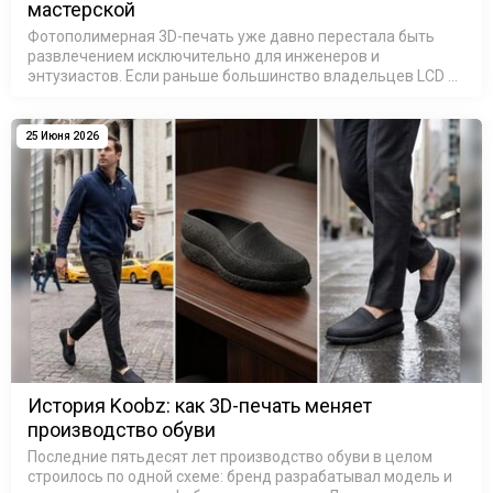
мастерской
Фотополимерная 3D-печать уже давно перестала быть
развлечением исключительно для инженеров и
энтузиастов. Если раньше большинство владельцев LCD и
SLA 3D-принтеров печатали модели для собственного
удовольствия, то сегодня ситуация и…
25 Июня 2026
История Koobz: как 3D-печать меняет
производство обуви
Последние пятьдесят лет производство обуви в целом
строилось по одной схеме: бренд разрабатывал модель и