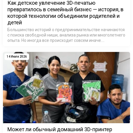
Как детское увлечение 3D-печатью
превратилось в семейный бизнес — история, в
которой технологии объединили родителей и
детей
Большинство историй о предпринимательстве начинаются
с поиска свободной ниши, анализа рынка или многолетнего
опыта. Но иногда все происходит совсем иначе.
Достаточно одного небольшого предмета, принесенного
домой после школы, чтобы …
14 Июля 2026
Может ли обычный домашний 3D-принтер