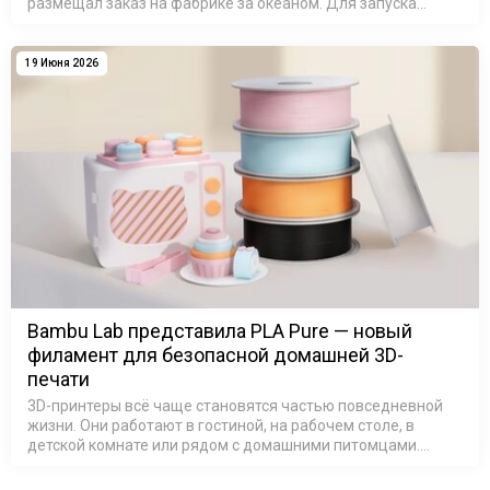
размещал заказ на фабрике за океаном. Для запуска
новой модели обуви в производство требовались дорогие
металлические формы, …
19 Июня 2026
Bambu Lab представила PLA Pure — новый
филамент для безопасной домашней 3D-
печати
3D-принтеры всё чаще становятся частью повседневной
жизни. Они работают в гостиной, на рабочем столе, в
детской комнате или рядом с домашними питомцами.
Поэтому всё большее значение приобретает не только
качество печати, но и безопа…