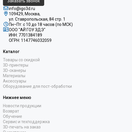
Заказать звонок
info@igo3d.ru
109429, Москва,
ул. Ставропольская, 84 стр. 1
Пн–Пт: с 10 до 18 часов (по МСК)
ООО "АЙ ГОУ ЗДЭ"
ИНН: 7701384189
ОГРН: 1147746032059
Каталог
Товары со скидкой
3D-принтеры
3D-сканеры
Материалы
Аксессуары
Оборудование для пост-обработки
Нижнее меню
Новости продукции
Возврат
Обучение
Сервис и техподдержка
3D-печать на заказ