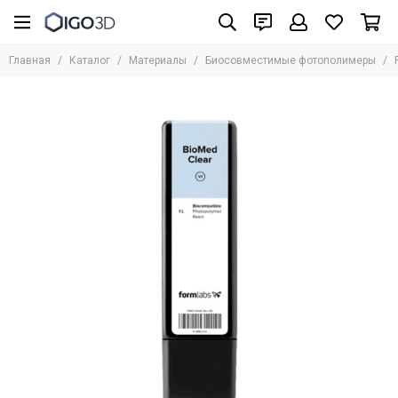
Материалы
Главная
Каталог
Материалы
Биосовместимые фотополимеры
Все товары
UniFormation
Formlabs
UltiMaker
BASF
Bestfilament
BCN3D
HARZ Labs
REC
Стандартные фотополимеры
Биосовместимые фотополимеры
Инженерные материалы для SLA/LCD/DLP
Фотополимеры для юверирного дела
Медицинские материалы