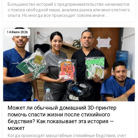
Большинство историй о предпринимательстве начинаются
с поиска свободной ниши, анализа рынка или многолетнего
опыта. Но иногда все происходит совсем иначе.
Достаточно одного небольшого предмета, принесенного
домой после школы, чтобы …
14 Июля 2026
Может ли обычный домашний 3D-принтер
помочь спасти жизни после стихийного
бедствия? Как показывает эта история —
может
Когда происходят масштабные стихийные бедствия, счет