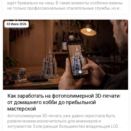
идет буквально на часы. В такие моменты особенно важны
не только профессиональные спасательные службы, но и
люди, готовые использовать свои знания и технологии
ради помощи другим.…
03 Июля 2026
Как заработать на фотополимерной 3D-печати:
от домашнего хобби до прибыльной
мастерской
Фотополимерная 3D-печать уже давно перестала быть
развлечением исключительно для инженеров и
энтузиастов. Если раньше большинство владельцев LCD и