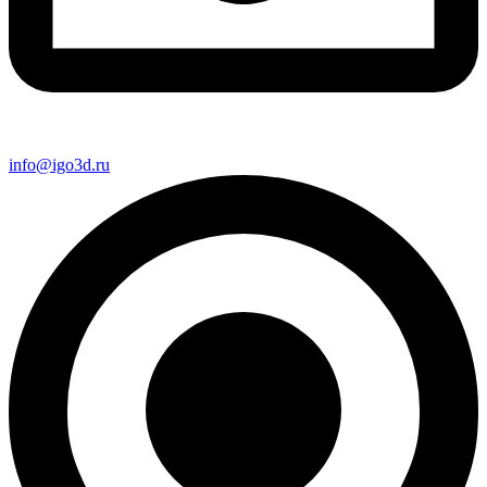
info@igo3d.ru