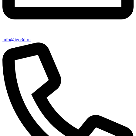
info@igo3d.ru