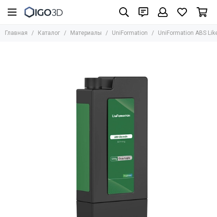
Материалы
Главная
Каталог
Материалы
UniFormation
UniFormation ABS Like
Все товары
UniFormation
Formlabs
UltiMaker
BASF
Bestfilament
BCN3D
HARZ Labs
REC
Стандартные фотополимеры
Биосовместимые фотополимеры
Инженерные материалы для SLA/LCD/DLP
Фотополимеры для юверирного дела
Медицинские материалы