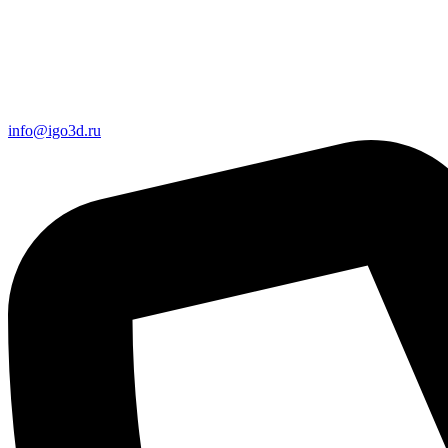
info@igo3d.ru