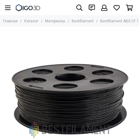
Материалы
Главная
Каталог
Материалы
Bestfilament
Bestfilament ABS CF 1
Все товары
UniFormation
Formlabs
UltiMaker
BASF
Bestfilament
BCN3D
HARZ Labs
REC
Стандартные фотополимеры
Биосовместимые фотополимеры
Инженерные материалы для SLA/LCD/DLP
Фотополимеры для юверирного дела
Медицинские материалы