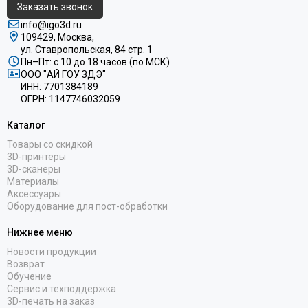
Заказать звонок
info@igo3d.ru
109429, Москва,
ул. Ставропольская, 84 стр. 1
Пн–Пт: с 10 до 18 часов (по МСК)
ООО "АЙ ГОУ ЗДЭ"
ИНН: 7701384189
ОГРН: 1147746032059
Каталог
Товары со скидкой
3D-принтеры
3D-сканеры
Материалы
Аксессуары
Оборудование для пост-обработки
Нижнее меню
Новости продукции
Возврат
Обучение
Сервис и техподдержка
3D-печать на заказ