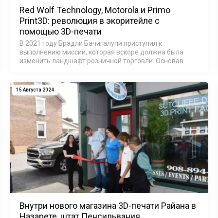
Red Wolf Technology, Motorola и Primo
Print3D: революция в экоритейле с
помощью 3D-печати
В 2021 году Брэдли Бачигалупи приступил к
выполнению миссии, которая вскоре должна была
изменить ландшафт розничной торговли. Основав
компанию Red Wolf Technology в городе Лехи, штат
Юта, он поставил перед собой цель создать крупн…
15 Августа 2024
Внутри нового магазина 3D-печати Райана в
Назарете, штат Пенсильвания