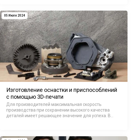
характеристикам и инновационным технологиям. Этот
принтер предназначен для професси…
05 Июля 2024
Изготовление оснастки и приспособлений
с помощью 3D-печати
Для производителей максимальная скорость
производства при сохранении высокого качества
деталей имеет решающее значение для успеха. В
этом руководстве описаны принципы создания
эффективных приспособлений и других
вспомогательных с…