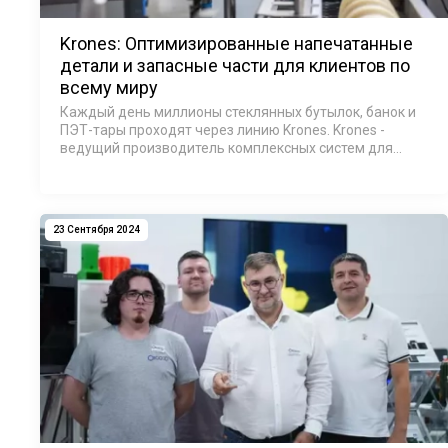
Krones: Оптимизированные напечатанные
детали и запасные части для клиентов по
всему миру
Каждый день миллионы стеклянных бутылок, банок и
ПЭТ-тары проходят через линию Krones. Krones -
ведущий производитель комплексных систем для
пивоваренных заводов, производителей напитков и
продуктов питания. Ее производственные лини…
23 Сентября 2024