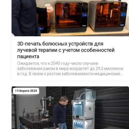
3D-печать болюсных устройств для
лучевой терапии с учетом особенностей
пациента
Ожидается, что к 2040 году число случаев
заболевания раком в мире возрастет до 29,5 миллиона
в год. В связи с ростом заболеваемости медицинские
работники стремятся разработать более
эффективные методы лечения. В настоящее время в …
19 Апреля 2024