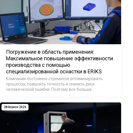
Погружение в область применения:
Максимальное повышение эффективности
производства с помощью
специализированной оснастки в ERIKS
Компании постоянно стремятся оптимизировать
процессы, повысить точность и снизить риск
человеческой ошибки. Поэтому все больше
производителей обращаются к 3D-печати для
создания специальных приспособлений, что делает их
одним из сам…
28 Апреля 2024