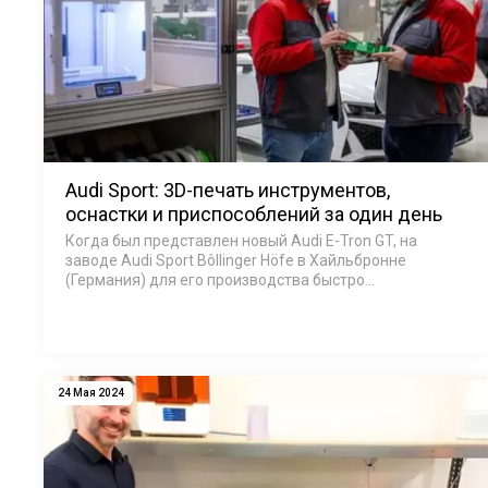
Audi Sport: 3D-печать инструментов,
оснастки и приспособлений за один день
Когда был представлен новый Audi E-Tron GT, на
заводе Audi Sport Bôllinger Höfe в Хайльбронне
(Германия) для его производства быстро
потребовалось почти 200 новых инструментов,
оснастки и приспособлений. Разработка таких …
24 Мая 2024