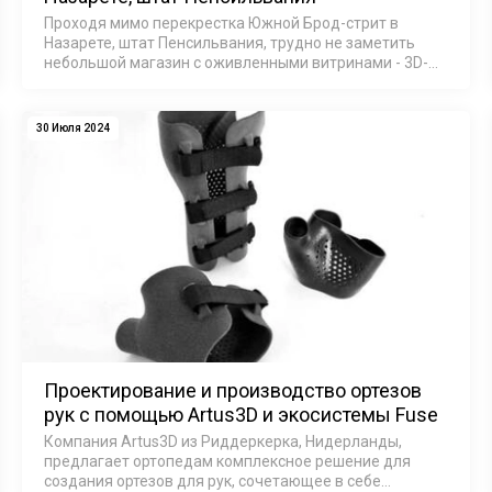
Проходя мимо перекрестка Южной Брод-стрит в
Назарете, штат Пенсильвания, трудно не заметить
небольшой магазин с оживленными витринами - 3D-
принтеры неустанно работают, привлекая внимание
прохожих. Это не просто магазин - это Sutclif…
30 Июля 2024
Проектирование и производство ортезов
рук с помощью Artus3D и экосистемы Fuse
Компания Artus3D из Риддеркерка, Нидерланды,
предлагает ортопедам комплексное решение для
создания ортезов для рук, сочетающее в себе