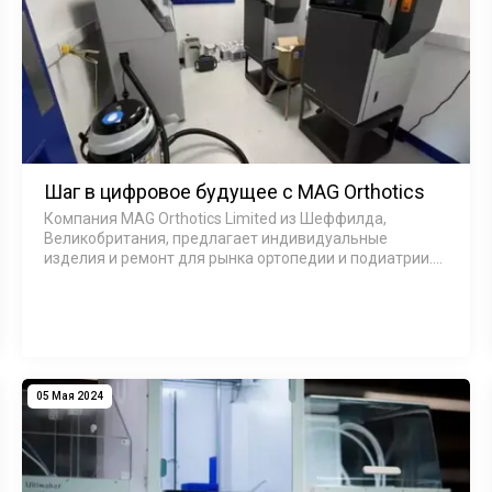
Шаг в цифровое будущее с MAG Orthotics
Компания MAG Orthotics Limited из Шеффилда,
Великобритания, предлагает индивидуальные
изделия и ремонт для рынка ортопедии и подиатрии.
Компания стремится перейти в цифровое будущее,
недавно внедрив 3D-печать для экономии ресурсов…
05 Мая 2024