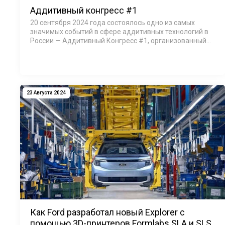
Аддитивный конгресс #1
20 сентября 2024 года состоялось одно из самых
значимых событий в сфере аддитивных технологий в
России — Аддитивный Конгресс #1, организованный
Академией аддитивных технологий «Цифра Цифра».
Это уникальное мероприя…
23 Августа 2024
Как Ford разработал новый Explorer с
помощью 3D-принтеров Formlabs SLA и SLS