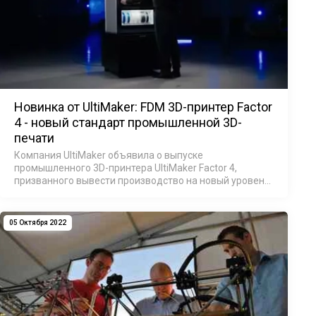
Новинка от UltiMaker: FDM 3D-принтер Factor
4 - новый стандарт промышленной 3D-
печати
Компания UltiMaker объявила о выпуске
промышленного 3D-принтера UltiMaker Factor 4,
призванного вывести производство на новый уровень
эффективности и надежности. Factor 4 - это
комплексное решение для 3D-печати в легкой
промышленн…
05 Октября 2022