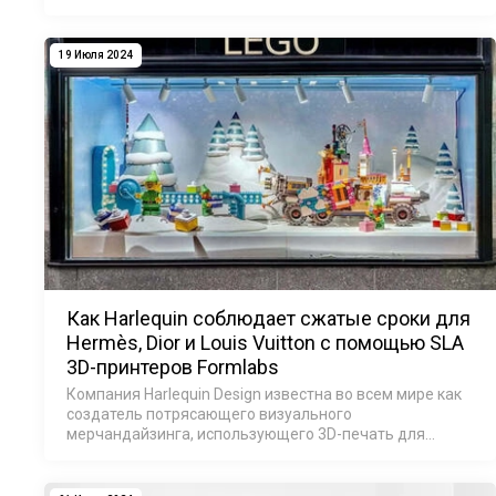
становится сложнее. Вопросы цепочки поставок,
ремонта, технического обслуживания и ежедневных
опера…
19 Июля 2024
Как Harlequin соблюдает сжатые сроки для
Hermès, Dior и Louis Vuitton с помощью SLA
3D-принтеров Formlabs
Компания Harlequin Design известна во всем мире как
создатель потрясающего визуального
мерчандайзинга, использующего 3D-печать для
создания больших моделей, фурнитуры и оснастки. С
момента своего основания в Лондоне в 1994 году ко…