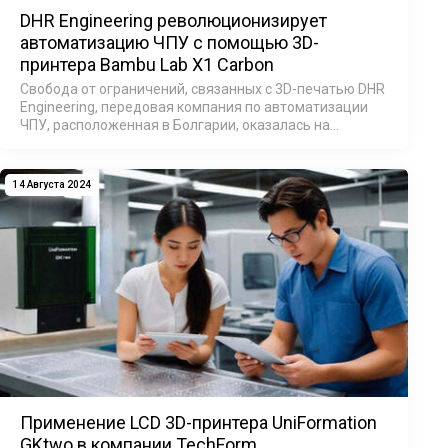
DHR Engineering революционизирует
автоматизацию ЧПУ с помощью 3D-
принтера Bambu Lab X1 Carbon
Свобода от ограничений, связанных с 3D-печатью DHR
Engineering, передовая компания по автоматизации
ЧПУ, расположенная в Болгарии, оказалась на
перепутье. Их миссия по автоматизации заводов с ЧПУ
по всей территории США, производящи…
14 Августа 2024
Применение LCD 3D-принтера UniFormation
GKtwo в компании TechForm