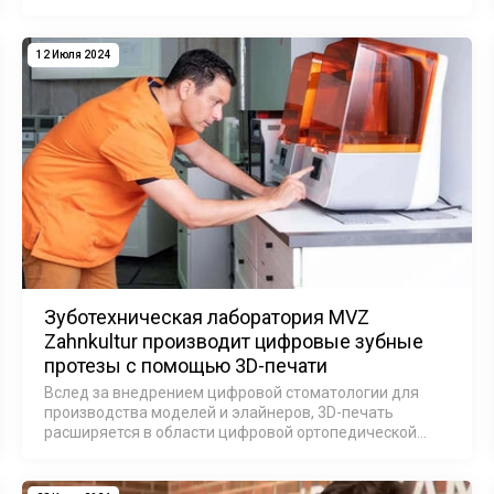
программное обеспечение и собственное
производство из различных материалов. Компания
Artus3D имеет…
12 Июля 2024
Зуботехническая лаборатория MVZ
Zahnkultur производит цифровые зубные
протезы с помощью 3D-печати
Вслед за внедрением цифровой стоматологии для
производства моделей и элайнеров, 3D-печать
расширяется в области цифровой ортопедической
стоматологии. Сегодня SLA 3D-принтеры Formlabs
обеспечивают комплексные решения для
высококаче…