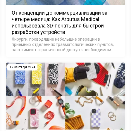
От концепции до коммерциализации за
четыре месяца: Как Arbutus Medical
использовала 3D-печать для быстрой
разработки устройств
Хирурги, проводящие небольшие операции в
приемных отделениях травматологических пунктов,
часто имеют ограниченный доступ к необходимым
инструментам, вынуждены искать медицинские
приборы в других помещениях больницы, что
приводит к…
12 Сентября 2024