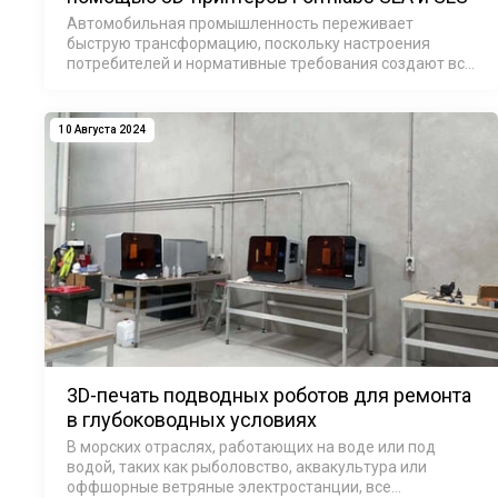
Автомобильная промышленность переживает
быструю трансформацию, поскольку настроения
потребителей и нормативные требования создают все
большее давление в сторону отказа от ископаемого
топлива и перехода на электромобили. Компания For…
10 Августа 2024
3D-печать подводных роботов для ремонта
в глубоководных условиях
В морских отраслях, работающих на воде или под
водой, таких как рыболовство, аквакультура или
оффшорные ветряные электростанции, все