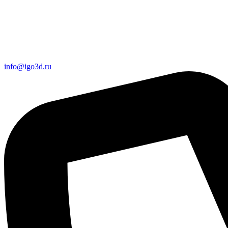
info@igo3d.ru