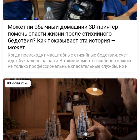
Может ли обычный домашний 3D-принтер
помочь спасти жизни после стихийного
бедствия? Как показывает эта история —
может
Когда происходят масштабные стихийные бедствия, счет
идет буквально на часы. В такие моменты особенно важны
не только профессиональные спасательные службы, но и
люди, готовые использовать свои знания и технологии
ради помощи другим.…
03 Июля 2026