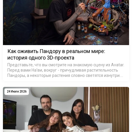
Как оживить Пандору в реальном мире:
история одного 3D-проекта
Представьте, что вы смотрите на знакомую сцену из Avatar.
Перед вами На’ви, вокруг - причудливая растительность
Пандоры, а некоторые растения словно светятся изнутри.
На секунду можно забыть, что это не кадр из фильма, а
резул…
24 Июля 2026