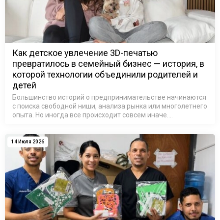
Как детское увлечение 3D-печатью
превратилось в семейный бизнес — история, в
которой технологии объединили родителей и
детей
Большинство историй о предпринимательстве начинаются
с поиска свободной ниши, анализа рынка или многолетнего
опыта. Но иногда все происходит совсем иначе.
Достаточно одного небольшого предмета, принесенного
домой после школы, чтобы …
14 Июля 2026