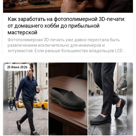
Как заработать на фотополимерной 3D-печати:
от домашнего хобби до прибыльной
мастерской
Фотополимерная 3D-печать уже давно перестала быть
развлечением исключительно для инженеров и
энтузиастов. Если раньше большинство владельцев LCD и
SLA 3D-принтеров печатали модели для собственного
удовольствия, то сегодня ситуация и…
25 Июня 2026