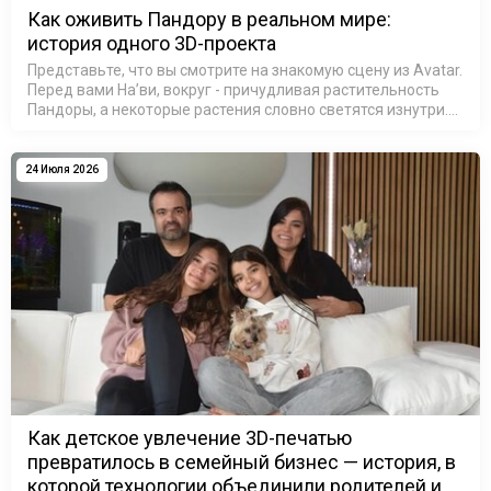
Как оживить Пандору в реальном мире:
история одного 3D-проекта
Представьте, что вы смотрите на знакомую сцену из Avatar.
Перед вами На’ви, вокруг - причудливая растительность
Пандоры, а некоторые растения словно светятся изнутри.
На секунду можно забыть, что это не кадр из фильма, а
резул…
24 Июля 2026
Как детское увлечение 3D-печатью
превратилось в семейный бизнес — история, в
которой технологии объединили родителей и