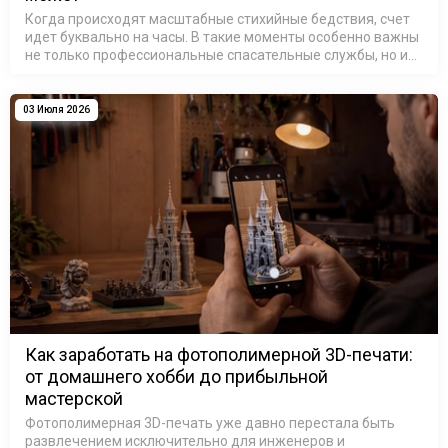
Когда происходят масштабные стихийные бедствия, счет
идет буквально на часы. В такие моменты особенно важны
не только профессиональные спасательные службы, но и
люди, готовые использовать свои знания и технологии
ради помощи другим.…
03 Июля 2026
Как заработать на фотополимерной 3D-печати:
от домашнего хобби до прибыльной
мастерской
Фотополимерная 3D-печать уже давно перестала быть
развлечением исключительно для инженеров и