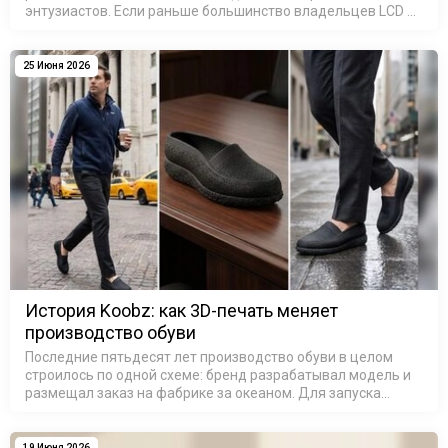
энтузиастов. Если раньше большинство владельцев LCD и
SLA 3D-принтеров печатали модели для собственного
удовольствия, то сегодня ситуация и…
25 Июня 2026
История Koobz: как 3D-печать меняет
производство обуви
Последние пятьдесят лет производство обуви в целом
строилось по одной схеме: бренд разрабатывал модель и
размещал заказ на фабрике за океаном. Для запуска
новой модели обуви в производство требовались дорогие
металлические формы, …
19 Июня 2026