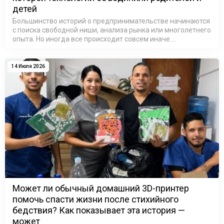
детей
Большинство историй о предпринимательстве начинаются
с поиска свободной ниши, анализа рынка или многолетнего
опыта. Но иногда все происходит совсем иначе.
Достаточно одного небольшого предмета, принесенного
домой после школы, чтобы …
14 Июля 2026
Может ли обычный домашний 3D-принтер
помочь спасти жизни после стихийного
бедствия? Как показывает эта история —
может