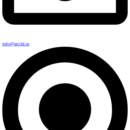
info@igo3d.ru