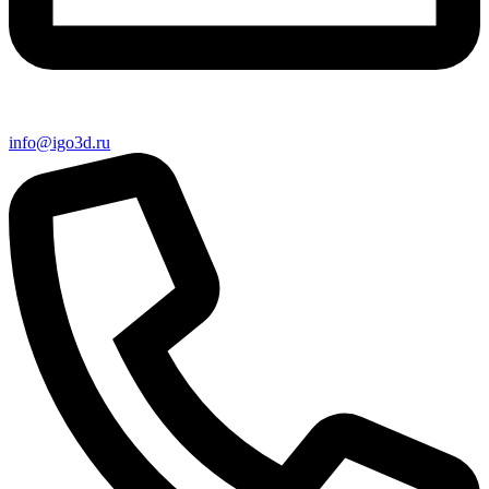
info@igo3d.ru