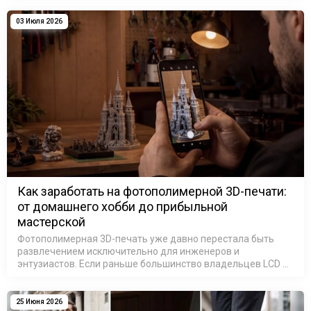
ради помощи другим.…
03 Июля 2026
Как заработать на фотополимерной 3D-печати:
от домашнего хобби до прибыльной
мастерской
Фотополимерная 3D-печать уже давно перестала быть
развлечением исключительно для инженеров и
энтузиастов. Если раньше большинство владельцев LCD и
SLA 3D-принтеров печатали модели для собственного
удовольствия, то сегодня ситуация и…
25 Июня 2026