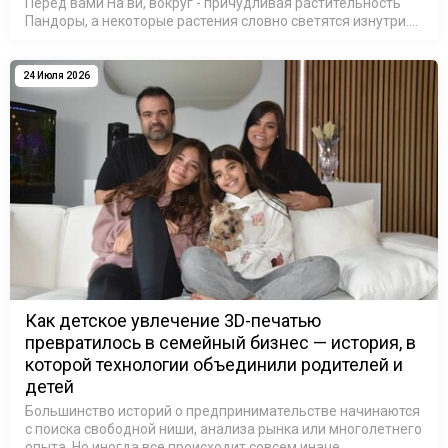
Перед вами На’ви, вокруг - причудливая растительность
Пандоры, а некоторые растения словно светятся изнутри.
На секунду можно забыть, что это не кадр из фильма, а
резул…
24 Июля 2026
Как детское увлечение 3D-печатью
превратилось в семейный бизнес — история, в
которой технологии объединили родителей и
детей
Большинство историй о предпринимательстве начинаются
с поиска свободной ниши, анализа рынка или многолетнего
опыта. Но иногда все происходит совсем иначе.