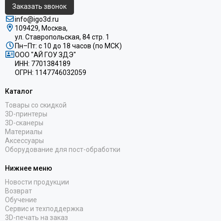
Заказать звонок
info@igo3d.ru
109429, Москва,
ул. Ставропольская, 84 стр. 1
Пн–Пт: с 10 до 18 часов (по МСК)
ООО "АЙ ГОУ ЗДЭ"
ИНН: 7701384189
ОГРН: 1147746032059
Каталог
Товары со скидкой
3D-принтеры
3D-сканеры
Материалы
Аксессуары
Оборудование для пост-обработки
Нижнее меню
Новости продукции
Возврат
Обучение
Сервис и техподдержка
3D-печать на заказ