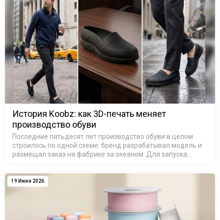
История Koobz: как 3D-печать меняет
производство обуви
Последние пятьдесят лет производство обуви в целом
строилось по одной схеме: бренд разрабатывал модель и
размещал заказ на фабрике за океаном. Для запуска
новой модели обуви в производство требовались дорогие
металлические формы, …
19 Июня 2026