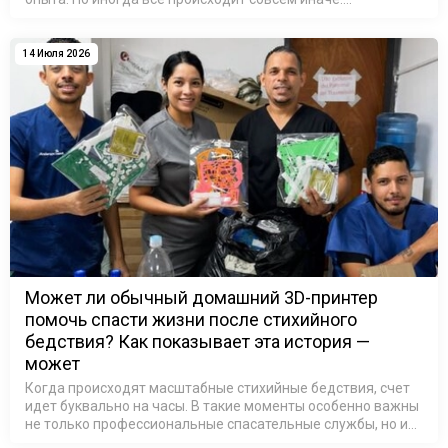
Достаточно одного небольшого предмета, принесенного
домой после школы, чтобы …
14 Июля 2026
Может ли обычный домашний 3D-принтер
помочь спасти жизни после стихийного
бедствия? Как показывает эта история —
может
Когда происходят масштабные стихийные бедствия, счет
идет буквально на часы. В такие моменты особенно важны
не только профессиональные спасательные службы, но и
люди, готовые использовать свои знания и технологии