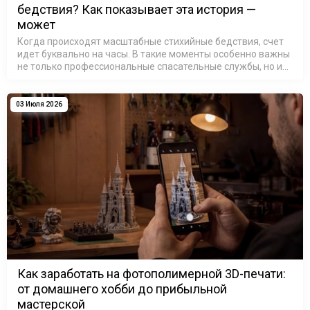
бедствия? Как показывает эта история —
может
Когда происходят масштабные стихийные бедствия, счет
идет буквально на часы. В такие моменты особенно важны
не только профессиональные спасательные службы, но и
люди, готовые использовать свои знания и технологии
ради помощи другим.…
03 Июля 2026
Как заработать на фотополимерной 3D-печати:
от домашнего хобби до прибыльной
мастерской