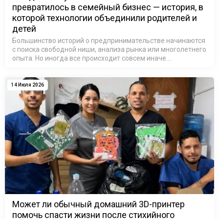
превратилось в семейный бизнес — история, в
которой технологии объединили родителей и
детей
Большинство историй о предпринимательстве начинаются
с поиска свободной ниши, анализа рынка или многолетнего
опыта. Но иногда все происходит совсем иначе.
Достаточно одного небольшого предмета, принесенного
домой после школы, чтобы …
14 Июля 2026
Может ли обычный домашний 3D-принтер
помочь спасти жизни после стихийного