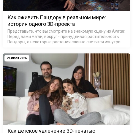
Как оживить Пандору в реальном мире:
история одного 3D-проекта
Представьте, что вы смотрите на знакомую сцену из Avatar.
Перед вами На’ви, вокруг - причудливая растительность
Пандоры, а некоторые растения словно светятся изнутри.
На секунду можно забыть, что это не кадр из фильма, а
резул…
24 Июля 2026
Как детское увлечение 3D-печатью