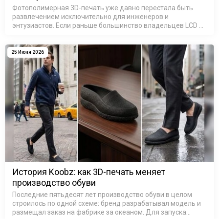
Фотополимерная 3D-печать уже давно перестала быть
развлечением исключительно для инженеров и
энтузиастов. Если раньше большинство владельцев LCD и
SLA 3D-принтеров печатали модели для собственного
удовольствия, то сегодня ситуация и…
25 Июня 2026
История Koobz: как 3D-печать меняет
производство обуви
Последние пятьдесят лет производство обуви в целом
строилось по одной схеме: бренд разрабатывал модель и
размещал заказ на фабрике за океаном. Для запуска