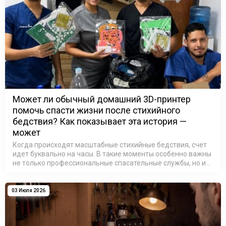
Может ли обычный домашний 3D-принтер
помочь спасти жизни после стихийного
бедствия? Как показывает эта история —
может
Когда происходят масштабные стихийные бедствия, счет
идет буквально на часы. В такие моменты особенно важны
не только профессиональные спасательные службы, но и
люди, готовые использовать свои знания и технологии
ради помощи другим.…
03 Июля 2026