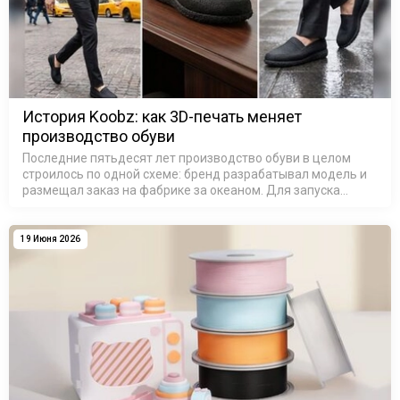
История Koobz: как 3D-печать меняет
производство обуви
Последние пятьдесят лет производство обуви в целом
строилось по одной схеме: бренд разрабатывал модель и
размещал заказ на фабрике за океаном. Для запуска
новой модели обуви в производство требовались дорогие
металлические формы, …
19 Июня 2026