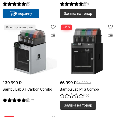
1
1
В корзину
Заявка на товар
Снят с производства
−21%
139 999 ₽
66 999 ₽
84 999 ₽
Bambu Lab X1 Carbon Combo
Bambu Lab P1S Combo
0
72
Заявка на товар