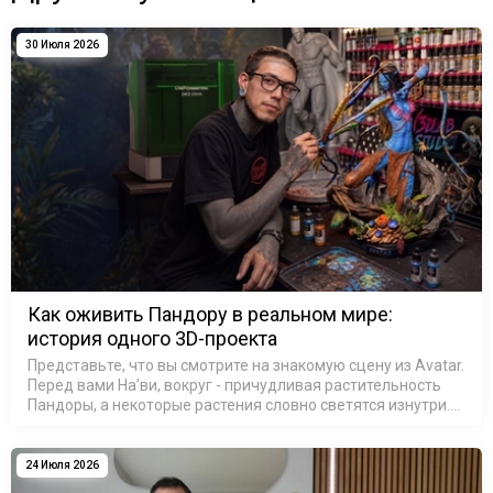
30 Июля 2026
Как оживить Пандору в реальном мире:
история одного 3D-проекта
Представьте, что вы смотрите на знакомую сцену из Avatar.
Перед вами На’ви, вокруг - причудливая растительность
Пандоры, а некоторые растения словно светятся изнутри.
На секунду можно забыть, что это не кадр из фильма, а
резул…
24 Июля 2026