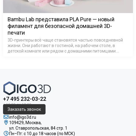
Bambu Lab представила PLA Pure — новый
филамент для безопасной домашней 3D-
печати
3D-принтеры всё чаще становятся частью повседневной
жизни. Они работают в гостиной, на рабочем столе, в
детской комнате или рядом с домашними питомцами.
Поэтому всё большее значение приобретает не только
качество печати, но и безопа…
+7 495 232-03-22
Заказать звонок
info@igo3d.ru
109429, Москва,
ул. Ставропольская, 84 стр. 1
Пн–Пт: с 10 до 18 часов (по МСК)