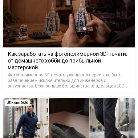
Как заработать на фотополимерной 3D-печати:
от домашнего хобби до прибыльной
мастерской
Фотополимерная 3D-печать уже давно перестала быть
развлечением исключительно для инженеров и
энтузиастов. Если раньше большинство владельцев LCD и
SLA 3D-принтеров печатали модели для собственного
удовольствия, то сегодня ситуация и…
25 Июня 2026