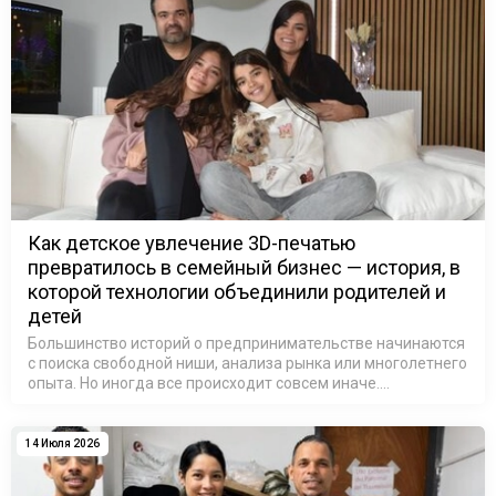
Как детское увлечение 3D-печатью
превратилось в семейный бизнес — история, в
которой технологии объединили родителей и
детей
Большинство историй о предпринимательстве начинаются
с поиска свободной ниши, анализа рынка или многолетнего
опыта. Но иногда все происходит совсем иначе.
Достаточно одного небольшого предмета, принесенного
домой после школы, чтобы …
14 Июля 2026