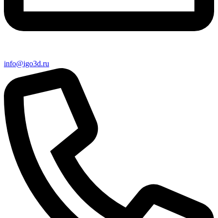
info@igo3d.ru