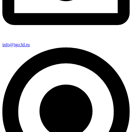
info@igo3d.ru