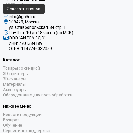
Заказать звонок
info@igo3d.ru
109429, Москва,
ул. Ставропольская, 84 стр. 1
Пн–Пт: с 10 до 18 часов (по МСК)
ООО "АЙ ГОУ ЗДЭ"
ИНН: 7701384189
ОГРН: 1147746032059
Каталог
Товары со скидкой
3D-принтеры
3D-сканеры
Материалы
Аксессуары
Оборудование для пост-обработки
Нижнее меню
Новости продукции
Возврат
Обучение
Сервис и техподдержка