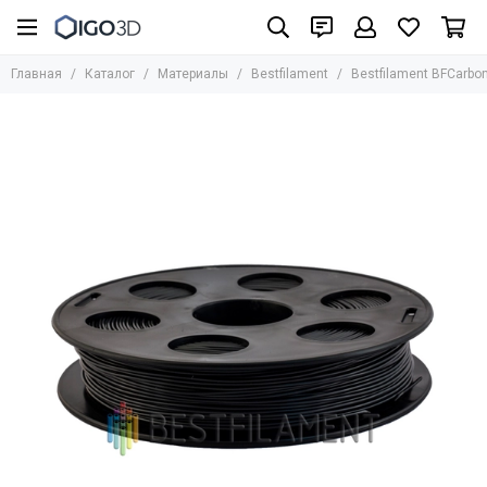
Материалы
Главная
Каталог
Материалы
Bestfilament
Bestfilament BFCarbon
Все товары
UniFormation
Formlabs
UltiMaker
BASF
Bestfilament
BCN3D
HARZ Labs
REC
Стандартные фотополимеры
Биосовместимые фотополимеры
Инженерные материалы для SLA/LCD/DLP
Фотополимеры для юверирного дела
Медицинские материалы