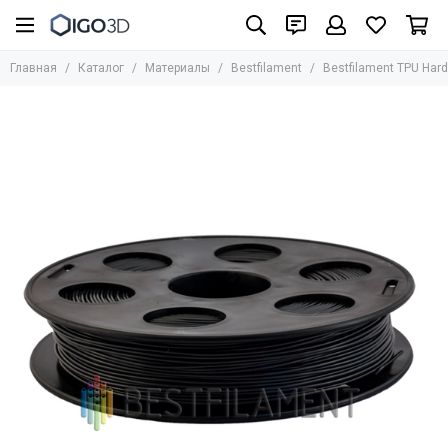
Материалы
Главная
Каталог
Материалы
Bestfilament
Bestfilament TPU Hard
Все товары
UniFormation
Formlabs
UltiMaker
BASF
Bestfilament
BCN3D
HARZ Labs
REC
Стандартные фотополимеры
Биосовместимые фотополимеры
Инженерные материалы для SLA/LCD/DLP
Фотополимеры для юверирного дела
Медицинские материалы