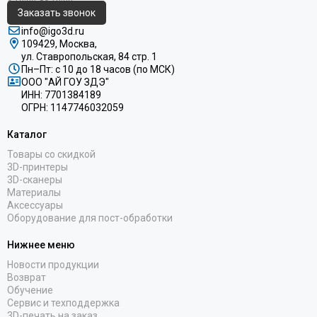
Заказать звонок
info@igo3d.ru
109429, Москва,
ул. Ставропольская, 84 стр. 1
Пн–Пт: с 10 до 18 часов (по МСК)
ООО "АЙ ГОУ ЗДЭ"
ИНН: 7701384189
ОГРН: 1147746032059
Каталог
Товары со скидкой
3D-принтеры
3D-сканеры
Материалы
Аксессуары
Оборудование для пост-обработки
Нижнее меню
Новости продукции
Возврат
Обучение
Сервис и техподдержка
3D-печать на заказ