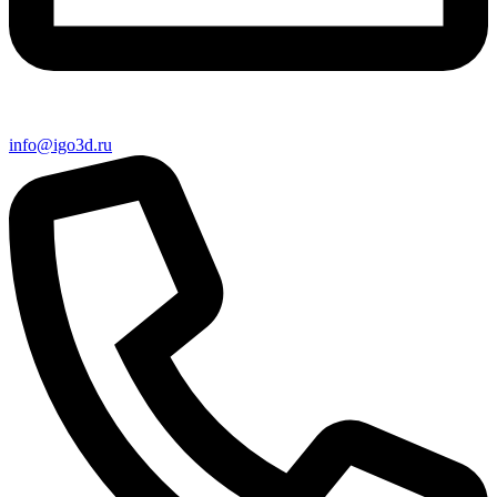
info@igo3d.ru