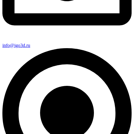
info@igo3d.ru