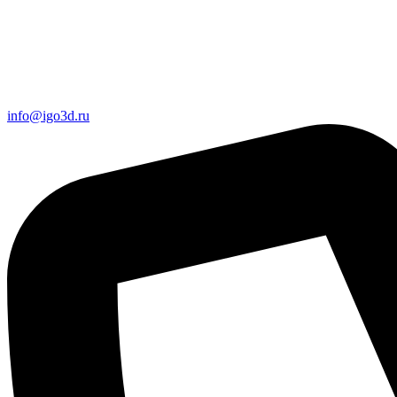
info@igo3d.ru