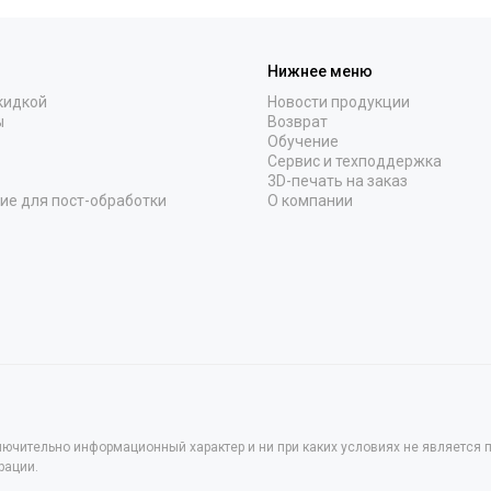
Нижнее меню
кидкой
Новости продукции
ы
Возврат
Обучение
Сервис и техподдержка
3D-печать на заказ
ие для пост-обработки
О компании
лючительно информационный характер и ни при каких условиях не является
рации.