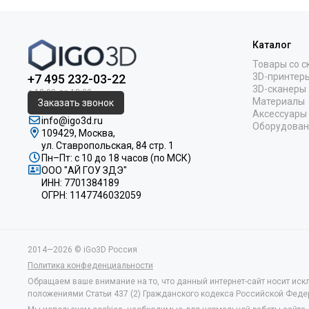
Каталог
Товары со с
3D-принтер
+7 495 232-03-22
3D-сканеры
Материалы
Заказать звонок
Аксессуары
info@igo3d.ru
Оборудован
109429, Москва,
ул. Ставропольская, 84 стр. 1
Пн–Пт: с 10 до 18 часов (по МСК)
ООО "АЙ ГОУ ЗДЭ"
ИНН: 7701384189
ОГРН: 1147746032059
2014—2026 © iGo3D Россия
Политика конфеденциальности
Обращаем ваше внимание на то, что данный интернет-сайт носит иск
положениями Статьи 437 (2) Гражданского кодекса Российской Феде