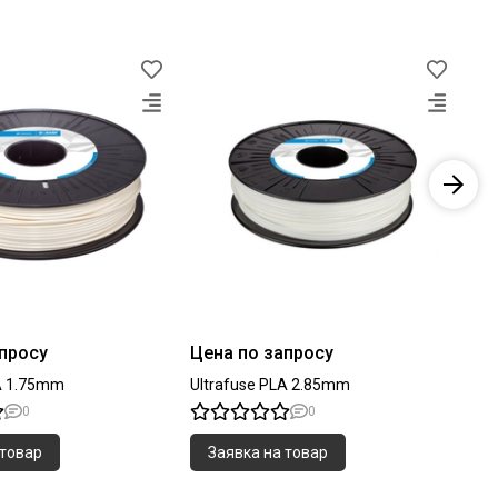
−
15
апросу
Цена по запросу
Ul
LA 1.75mm
Ultrafuse PLA 2.85mm
0
0
 товар
Заявка на товар