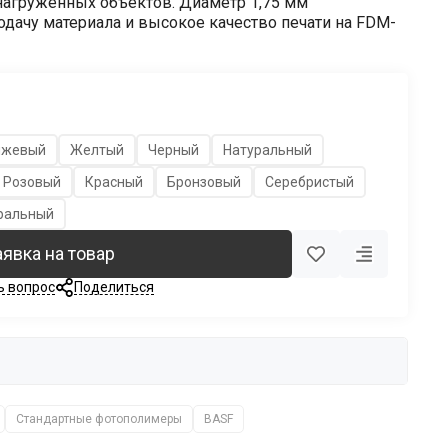
агруженных объектов. Диаметр 1,75 мм
одачу материала и высокое качество печати на FDM-
нжевый
Желтый
Черный
Натуральный
Розовый
Красный
Бронзовый
Серебристый
ральный
аявка на товар
ь вопрос
Поделиться
Стандартные фотополимеры
BASF