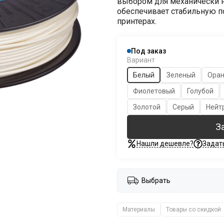
выбором для механически н
обеспечивает стабильную п
принтерах.
Под заказ
Вариант
Белый
Зеленый
Ора
Фиолетовый
Голубой
Золотой
Серый
Нейт
З
Нашли дешевле?
Задат
Выбрать
Материалы
Товары со скидкой