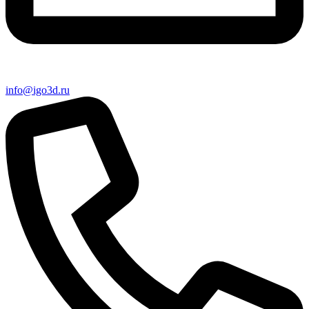
info@igo3d.ru