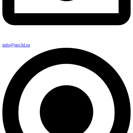
info@igo3d.ru